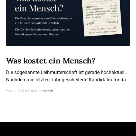
Was kostet ein Mensch?
Die sogenannte Leihmutterschaft ist gerade hochaktuell.
Nachdem die letztes Jahr gescheiterte Kandidatin für das
Bundesverfassungsgericht, Frau Brosius-Gersdorf, sich
21 Juli 2026
2 Min. Lesezeit
für die Legalisierung ausspricht (das bestehende Verbot
sei angeblich nicht mit dem Grundgesetz vereinbar), sind
wir umso dankbarer, dass dieser Posten anders besetzt
wurde. Was steht wirklich hinter diesem Begriff? 21