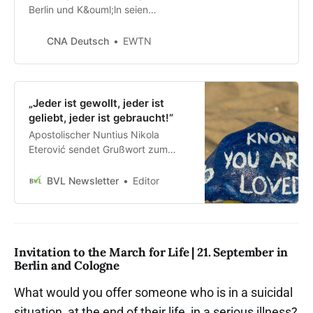
Berlin und K&ouml;ln seien
&bdquo;keine
Gegendemonstranten, sondern
CNA Deutsch
EWTN
Antidemokraten&ldquo;, die
&bdquo;intolerant und
menschenverachtend&ldquo;
handelten, so Alexandra Linder
„Jeder ist gewollt, jeder ist
gegen&uuml;ber CNA Deutsch.
geliebt, jeder ist gebraucht!“
Apostolischer Nuntius Nikola
Eterović sendet Grußwort zum
Marsch für das Leben am
21.09.2024
BVL Newsletter
Editor
Invitation to the March for Life | 21. September in
Berlin and Cologne
What would you offer someone who is in a suicidal
situation, at the end of their life, in a serious illness?