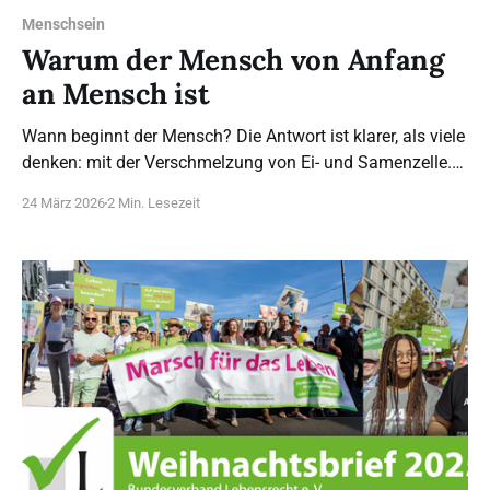
Menschsein
Warum der Mensch von Anfang
an Mensch ist
Wann beginnt der Mensch? Die Antwort ist klarer, als viele
denken: mit der Verschmelzung von Ei- und Samenzelle.
Warum das so ist, lässt sich in sechs Schritten zeigen. 1.
24 März 2026
2 Min. Lesezeit
Was jemand ist und tut, sind verschiedene Dinge Jeder
Mensch denkt, fühlt, entscheidet und liebt. Das setzt
voraus, dass jemand da