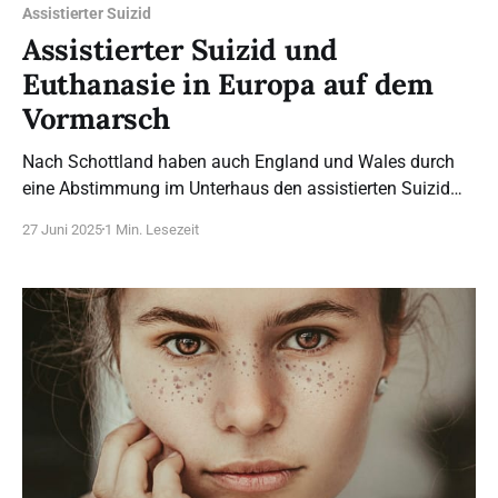
Assistierter Suizid
Assistierter Suizid und
Euthanasie in Europa auf dem
Vormarsch
Nach Schottland haben auch England und Wales durch
eine Abstimmung im Unterhaus den assistierten Suizid
gesetzlich auf den Weg gebracht. Die „Terminally Ill
27 Juni 2025
1 Min. Lesezeit
Adults (End of Life) Bill“ ist ein Gesetzentwurf der Labour-
Abgeordneten Kim Leadbeater, zu dem zeitweise 500
Änderungsanträge vorlagen. Nach heftigen Debatten und
vielen Eingaben von Abgeordneten,