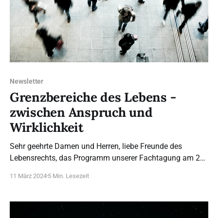
Newsletter
Grenzbereiche des Lebens -
zwischen Anspruch und
Wirklichkeit
Sehr geehrte Damen und Herren, liebe Freunde des
Lebensrechts, das Programm unserer Fachtagung am 20.
April in Köln ist fertig – es erwarten Sie wie immer
11 März 2024
5 Min. Lesezeit
hochkarätige Referenten, spannende, aktuelle Themen
und interessante Diskussionen. Wir freuen uns über Ihre
Anmeldung und Weiterverbreitung. Unsere
Mitgliedsvereine bieten ebenfalls eine Reihe von