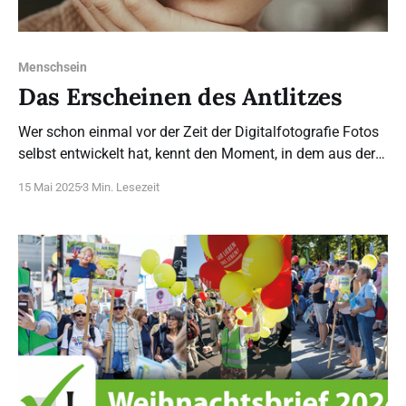
Menschsein
Das Erscheinen des Antlitzes
Wer schon einmal vor der Zeit der Digitalfotografie Fotos
selbst entwickelt hat, kennt den Moment, in dem aus der
Entwicklerlösung langsam ein Bild, beispielsweise ein
15 Mai 2025
3 Min. Lesezeit
Gesicht, hervortritt und sichtbar wird. Der Ausdruck
„Epiphanie des Antlitzes” stammt von dem Philosophen
Emmanuel Levinas (1906–1995). Was damit gemeint ist,
wird in der