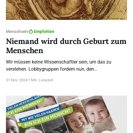
Menschsein
Empfohlen
Niemand wird durch Geburt zum
Menschen
Wir müssen keine Wissenschaftler sein, um das zu
verstehen. Lobbygruppen fordern nun, den
vorgeburtlichen Menschen legal töten zu dürfen - und
01 Nov. 2024
1 Min. Lesezeit
zwar bis zu einer Körpergröße von bis zu 28 cm (Scheitel-
Fersen-Länge). Denn genau diese Größe kann der Mensch
im Leib seiner Mutter haben, wenn die 22. Woche nach