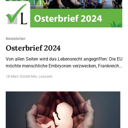
Newsletter
Osterbrief 2024
Von allen Seiten wird das Lebensrecht angegriffen: Die EU
möchte menschliche Embryonen verzwecken, Frankreich
zementiert eine „Freiheit der Frau auf Abtreibung“ in der
18 März 2024
8 Min. Lesezeit
Verfassung, die deutsche Regierungskoalition will Gebet
und Hilfe für Frauen vor Beratungs- und
Abtreibungseinrichtungen verbieten, Abtreibung dafür
vollständig als „Gesundheitsversorgung“ erlauben. Neben
der Legalisierung von Eizellspende und