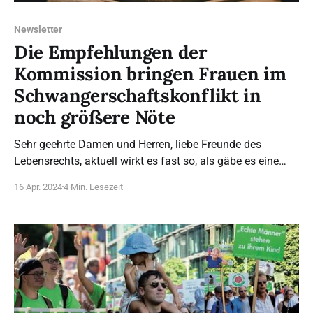
Newsletter
Die Empfehlungen der
Kommission bringen Frauen im
Schwangerschaftskonflikt in
noch größere Nöte
Sehr geehrte Damen und Herren, liebe Freunde des
Lebensrechts, aktuell wirkt es fast so, als gäbe es eine
konzertierte Aktion, um Abtreibung zu einer normalisierten
16 Apr. 2024
4 Min. Lesezeit
Gesundheitsleistung zu machen, als Recht oder
garantierte Freiheit in Verfassungen unterzubringen und
öffentliche Meinungsäußerungen und Hilfsangebote dazu
möglichst zu verhindern. Umso wichtiger ist unsere Arbeit