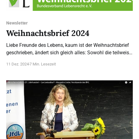
Newsletter
Weihnachtsbrief 2024
Liebe Freunde des Lebens, kaum ist der Weihnachtsbrief
geschrieben, ändert sich gleich alles: Sowohl die teilweise
Abschaffung von § 218 als auch die
11 Dez. 2024
7 Min. Lesezeit
Widerspruchsregelung bei der Organspende sollen
tatsächlich noch vor der Bundestagswahl am 23. Februar
im Bundestag verabschiedet werden. Was sich nicht
ändert, ist unsere Arbeit, im Gegenteil, sie verstärkt