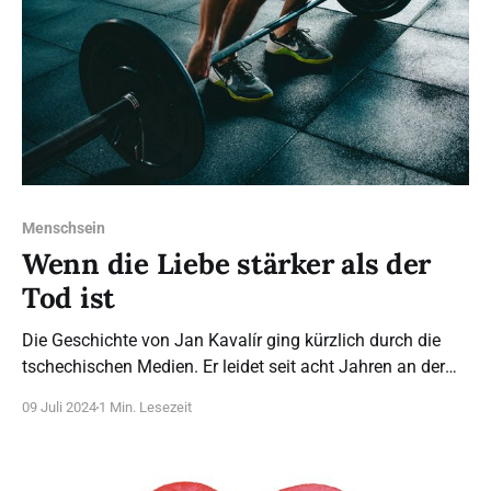
Menschsein
Wenn die Liebe stärker als der
Tod ist
Die Geschichte von Jan Kavalír ging kürzlich durch die
tschechischen Medien. Er leidet seit acht Jahren an der
neurodegenerativen, unheilbaren Amyotrophen
09 Juli 2024
1 Min. Lesezeit
Lateralsklerose (ALS). Die Krankheit zerstört seine
Muskulatur. Aus dem ehemaligen Fitnesstrainer, der
früher mit seiner Kraft warb, ist ein Patient geworden.