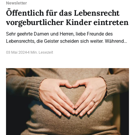
Newsletter
Öffentlich für das Lebensrecht
vorgeburtlicher Kinder eintreten
Sehr geehrte Damen und Herren, liebe Freunde des
Lebensrechts, die Geister scheiden sich weiter. Während
manche ohne Kenntnis der Sachlage und ohne
03 Mai 2024
4 Min. Lesezeit
Korrespondenz mit uns krude Meinungen zum Marsch für
das Leben oder zu unserer Arbeit äußern (mehr dazu
siehe unten), halten andere bei uns hervorragende
Fachvorträge: wie Rainer Maria