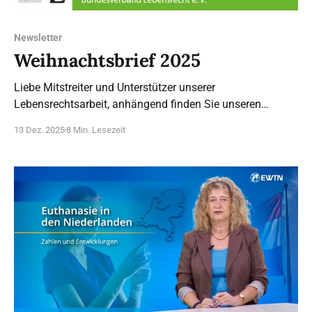
Newsletter
Weihnachtsbrief 2025
Liebe Mitstreiter und Unterstützer unserer
Lebensrechtsarbeit, anhängend finden Sie unseren
Weihnachtsbrief 2025. Ganz herzlichen Dank für alles,
13 Dez. 2025
8 Min. Lesezeit
was Sie in diesem Jahr getan und gegeben haben! Wir
freuen uns auf Ihre Anregungen und unsere
Zusammenarbeit für das Recht auf Leben und die
Menschenwürde auch im nächsten Jahr. Der Vorstand,
die