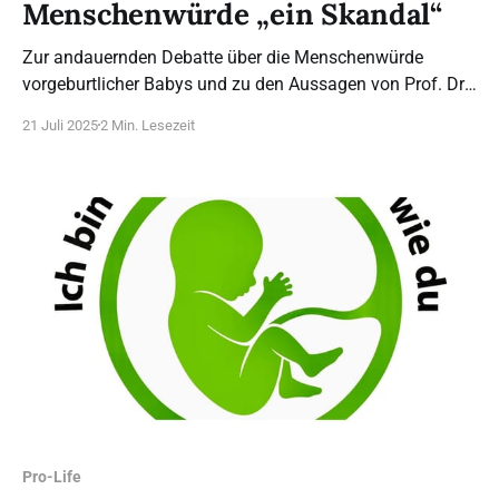
Menschenwürde „ein Skandal“
Zur andauernden Debatte über die Menschenwürde
vorgeburtlicher Babys und zu den Aussagen von Prof. Dr.
Frauke Brosius-Gersdorf nimmt die Hauptorganisatorin
21 Juli 2025
2 Min. Lesezeit
des Marsches für das Leben in Köln, Mona Schwaderlapp,
Stellung: „Jeder Mensch hat selbstverständlich das Recht
auf Leben und eine unantastbare Würde – vor und nach
der Geburt. Dass Kandidaten
Pro-Life