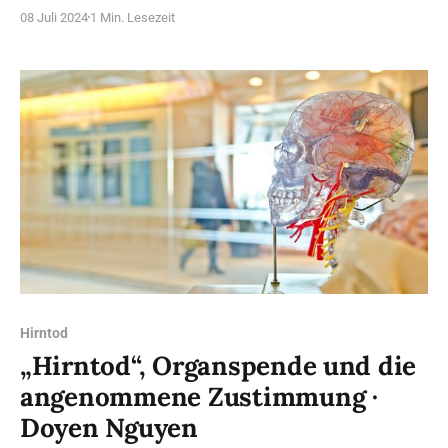
Bistums Passau hier: Pressemitteilung: Gemeinsam für
08 Juli 2024
1 Min. Lesezeit
die Würde des… | Bistum PassauDer Schutz des
menschlichen Lebens – und seine Bedrohung, besonders
am Anfang und am Ende – darum ging es kürzlich in
Passau bei einer Begegnung von
Hirntod
„Hirntod“, Organspende und die
angenommene Zustimmung ·
Doyen Nguyen