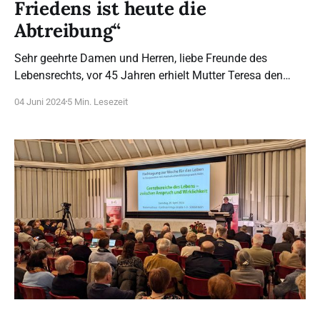
Friedens ist heute die
Abtreibung“
Sehr geehrte Damen und Herren, liebe Freunde des
Lebensrechts, vor 45 Jahren erhielt Mutter Teresa den
Friedensnobelpreis und hielt eine beeindruckende Rede.
04 Juni 2024
5 Min. Lesezeit
Darin sagte sie, dass Abtreibung der „größte Zerstörer des
Friedens“ sei, und sie beschrieb, was sie und ihre
Mitschwestern für den Frieden taten: Lebensoasen
schaffen, alle Menschen annehmen,