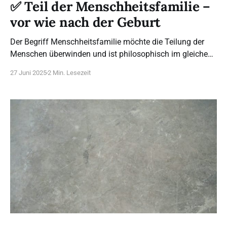
✅ Teil der Menschheitsfamilie –
vor wie nach der Geburt
Der Begriff Menschheitsfamilie möchte die Teilung der
Menschen überwinden und ist philosophisch im gleichen
Sein, das alle Menschen miteinander verbindet,
27 Juni 2025
2 Min. Lesezeit
begründet. Dies kommt besonders gut in der deutschen
Sprache zum Ausdruck, da in ihr die Verwendung von
Komposita (lat. das Zusammengesetzte) stark verbreitet
ist.[1] Menschheitsfamilie ist also sprachlich betrachtet,