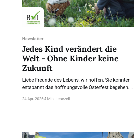
Newsletter
Jedes Kind verändert die
Welt - Ohne Kinder keine
Zukunft
Liebe Freunde des Lebens, wir hoffen, Sie konnten
entspannt das hoffnungsvolle Osterfest begehen.
„Ohne Kinder keine Zukunft“ ist eigentlich eine
24 Apr. 2026
4 Min. Lesezeit
Binsenweisheit. Wenn unseren westlichen
Gesellschaften insgesamt der Mut zum Kind fehlt,
sollte man sich Gedanken über die Gründe machen.
Diese Entwicklung hat auch viel mit instabilen
Beziehungen und Einsamkeit zu