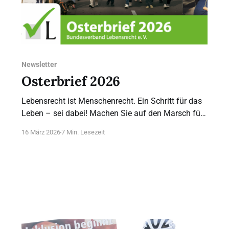
Newsletter
Osterbrief 2026
Lebensrecht ist Menschenrecht. Ein Schritt für das
Leben – sei dabei! Machen Sie auf den Marsch für
das Leben 2026 aufmerksam. Die EU-Kommission
16 März 2026
7 Min. Lesezeit
hat über die Europäische Bürgerinitiative My Voice
My Choice entschieden: Es wird keinen Extra-Fonds
geben, der Abtreibung im Ausland finanziert, wenn
Frauen im eigenen Land nicht