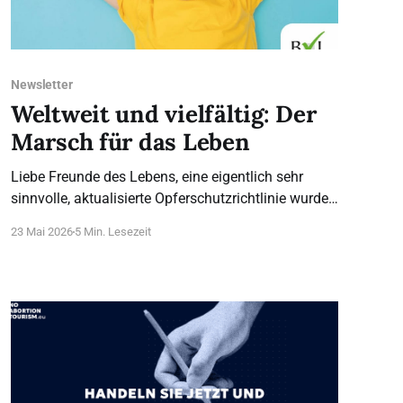
Newsletter
Weltweit und vielfältig: Der
Marsch für das Leben
Liebe Freunde des Lebens, eine eigentlich sehr
sinnvolle, aktualisierte Opferschutzrichtlinie wurde
gestern mit großer Mehrheit im EU-Parlament
23 Mai 2026
5 Min. Lesezeit
gebilligt. Mit einem Haken: vorgeburtliche Kinder
werden darin nicht als Opfer aufgeführt oder
geschützt, sondern ganz im Gegenteil, Abtreibung
wird als normaler Gesundheitsdienst dargestellt.
Ein gutes Beispiel dafür, wie konsequent die
Abtreibungslobby