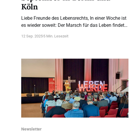
Köln
Liebe Freunde des Lebensrechts, In einer Woche ist
es wieder soweit: Der Marsch für das Leben findet
zum 21. Mal in Berlin und zum dritten Mal
12 Sep. 2025
5 Min. Lesezeit
gleichzeitig in Köln statt. Die
Auftaktveranstaltungen beginnen um 13 Uhr auf
dem Neumarkt in Köln und auf dem
Washingtonplatz / Hbf in Berlin. Auf den
Newsletter