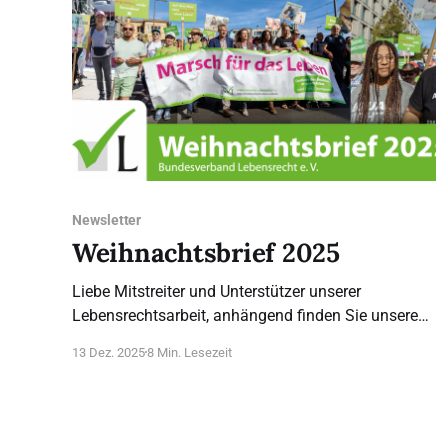
Newsletter
Weihnachtsbrief 2025
Liebe Mitstreiter und Unterstützer unserer
Lebensrechtsarbeit, anhängend finden Sie unseren
Weihnachtsbrief 2025. Ganz herzlichen Dank für
13 Dez. 2025
8 Min. Lesezeit
alles, was Sie in diesem Jahr getan und gegeben
haben! Wir freuen uns auf Ihre Anregungen und
unsere Zusammenarbeit für das Recht auf Leben
und die Menschenwürde auch im nächsten Jahr.