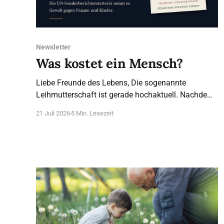
Newsletter
Was kostet ein Mensch?
Liebe Freunde des Lebens, Die sogenannte
Leihmutterschaft ist gerade hochaktuell. Nachdem
die letztes Jahr gescheiterte Kandidatin für das
21 Juli 2026
5 Min. Lesezeit
Bundesverfassungsgericht, Frau Brosius-Gersdorf,
sich für die Legalisierung ausspricht (das
bestehende Verbot sei angeblich nicht mit dem
Grundgesetz vereinbar), sind wir umso dankbarer,
dass dieser Posten anders besetzt wurde. Was
steht wirklich