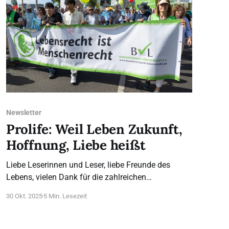
sollen dies im Ausland
Newsletter
Prolife: Weil Leben Zukunft,
Hoffnung, Liebe heißt
Liebe Leserinnen und Leser, liebe Freunde des
Lebens, vielen Dank für die zahlreichen
Rückmeldungen, die wir inzwischen zum Marsch
30 Okt. 2025
5 Min. Lesezeit
für das Leben 2025 in Berlin und Köln erhalten
haben. Unsere Podiumsgäste und ihre Beiträge
haben in diesem Jahr besonders viel positive