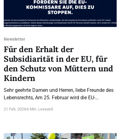
Newsletter
Für den Erhalt der
Subsidiarität in der EU, für
den Schutz von Müttern und
Kindern
Sehr geehrte Damen und Herren, liebe Freunde des
Lebensrechts, Am 25. Februar wird die EU-
Kommission über die Europäische Bürgerinitiative
21 Feb. 2026
6 Min. Lesezeit
„My Voice, My Choice“ (MVMC) entscheiden. Diese
Initiative will in Europa einen staatlich finanzierten
Abtreibungstourismus etablieren: Frauen, die in
ihrem eigenen Land nicht (mehr) abtreiben können,