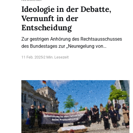
Ideologie in der Debatte,
Vernunft in der
Entscheidung
Zur gestrigen Anhörung des Rechtsausschusses
des Bundestages zur „Neuregelung von
Schwangerschaftsabbrüchen“ sagte Alexandra
11 Feb. 2025
2 Min. Lesezeit
Linder, Vorsitzende des Bundesverbands
Lebensrecht, heute in Berlin: Worum es den
Protagonisten der Abtreibungslegalisierung wirklich
geht, wurde bei der Anhörung des
Rechtsausschusses gestern noch einmal sehr
deutlich. Bei manchen der von ihnen geladenen
Expertinnen stellte man eine