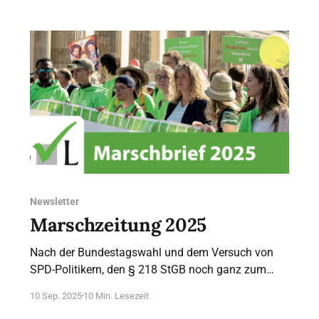
Abtreibung die mit Abstand häufigste
Todesursache der Welt. Weit vor Todesfällen durch
Herz-Kreislauf-, Krebs- oder andere Erkrankungen,
die 2024 insgesamt
Newsletter
Marschzeitung 2025
Nach der Bundestagswahl und dem Versuch von
SPD-Politikern, den § 218 StGB noch ganz zum
Schluss der alten Koalition zu Fall zu bringen,
10 Sep. 2025
10 Min. Lesezeit
erhofften wir einen Politikwechsel, auch im Bereich