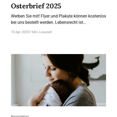
Osterbrief 2025
Werben Sie mit! Flyer und Plakate können kostenlos
bei uns bestellt werden. Lebensrecht ist
Menschenrecht. Ein Schritt für das Leben – sei
10 Apr. 2025
7 Min. Lesezeit
dabei! Machen Sie auf den Marsch für das Leben
2025 aufmerksam. 2025 ist erneut ein
arbeitsreiches Jahr: Nicht nur, weil wir am 20.
September den Marsch für das Leben
Newsletter