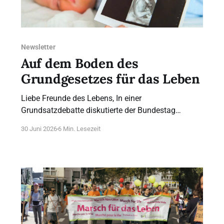
Newsletter
Auf dem Boden des
Grundgesetzes für das Leben
Liebe Freunde des Lebens, In einer
Grundsatzdebatte diskutierte der Bundestag
vergangene Woche sehr ausgewogen und sachlich
30 Juni 2026
6 Min. Lesezeit
über einen neuen Gesetzentwurf des Bundesrates
zum Thema Organspende. Ziel ist es, die
Widerspruchsregelung einzuführen, die jeden
automatisch zum Organspender macht, wenn er
nicht ausdrücklich widerspricht. Angesichts der
kritischen Bewertung der Todeskriterien Hirntod und