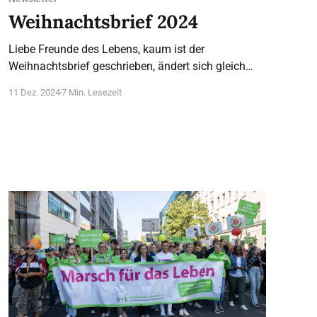
Weihnachtsbrief 2024
Liebe Freunde des Lebens, kaum ist der
Weihnachtsbrief geschrieben, ändert sich gleich
alles: Sowohl die teilweise Abschaffung von § 218
11 Dez. 2024
7 Min. Lesezeit
als auch die Widerspruchsregelung bei der
Organspende sollen tatsächlich noch vor der
Bundestagswahl am 23. Februar im Bundestag
verabschiedet werden. Was sich nicht ändert, ist
unsere Arbeit, im Gegenteil, sie verstärkt