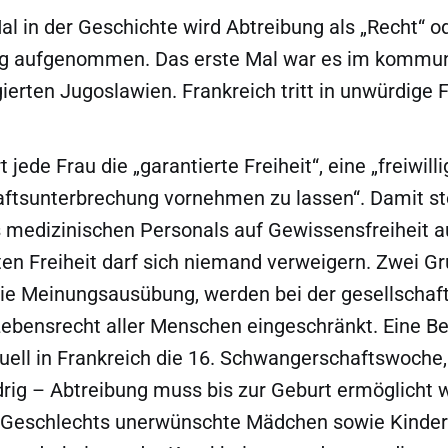
 in der Geschichte wird Abtreibung als „Recht“ ode
ng aufgenommen. Das erste Mal war es im kommun
gierten Jugoslawien. Frankreich tritt in unwürdige 
t jede Frau die „garantierte Freiheit“, eine „freiwill
tsunterbrechung vornehmen zu lassen“. Damit st
 medizinischen Personals auf Gewissensfreiheit a
ten Freiheit darf sich niemand verweigern. Zwei G
reie Meinungsausübung, werden bei der gesellschaft
Lebensrecht aller Menschen eingeschränkt. Eine Be
uell in Frankreich die 16. Schwangerschaftswoche, 
rig – Abtreibung muss bis zur Geburt ermöglicht 
 Geschlechts unerwünschte Mädchen sowie Kinder