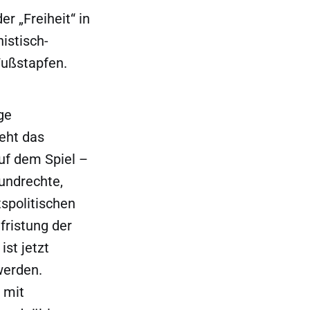
r „Freiheit“ in
istisch-
Fußstapfen.
ige
eht das
uf dem Spiel –
rundrechte,
spolitischen
fristung der
ist jetzt
werden.
 mit