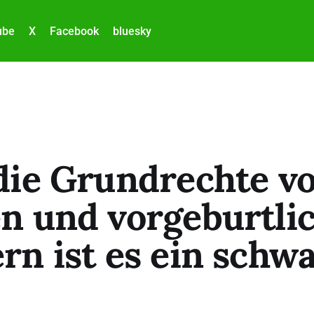
ube
X
Facebook
bluesky
die Grundrechte v
n und vorgeburtli
rn ist es ein schw