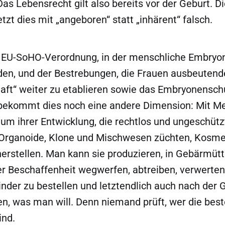
s Lebensrecht gilt also bereits vor der Geburt. D
zt dies mit „angeboren“ statt „inhärent“ falsch.
r EU-SoHO-Verordnung, in der menschliche Embry
den, und der Bestrebungen, die Frauen ausbeutend
aft“ weiter zu etablieren sowie das Embryonensc
bekommt dies noch eine andere Dimension: Mit M
um ihrer Entwicklung, die rechtlos und ungeschütz
Organoide, Klone und Mischwesen züchten, Kosme
rstellen. Man kann sie produzieren, in Gebärmütte
r Beschaffenheit wegwerfen, abtreiben, verwerte
nder zu bestellen und letztendlich auch nach der 
n, was man will. Denn niemand prüft, wer die best
ind.