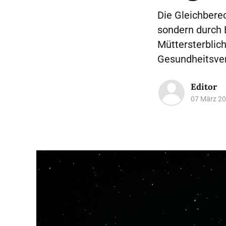
Die Gleichbere
sondern durch B
Müttersterblich
Gesundheitsve
Editor
07 März 2