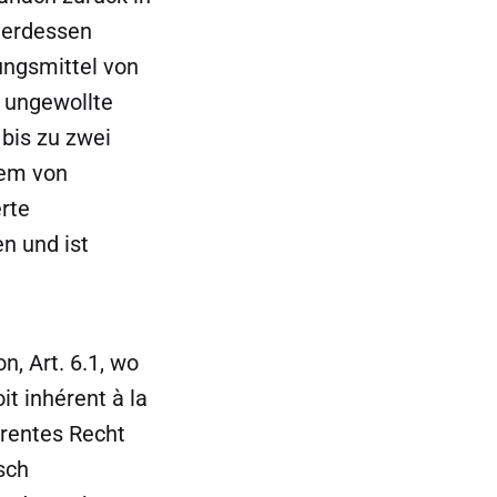
nterdessen
bungsmittel von
e ungewollte
bis zu zwei
lem von
rte
n und ist
n, Art. 6.1, wo
it inhérent à la
ärentes Recht
sch