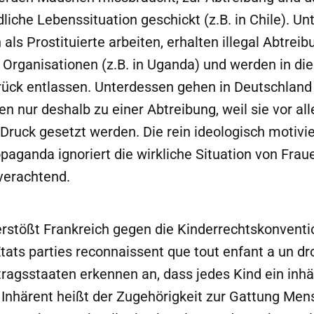
dliche Lebenssituation geschickt (z.B. in Chile). U
ls Prostituierte arbeiten, erhalten illegal Abtrei
 Organisationen (z.B. in Uganda) und werden in di
urück entlassen. Unterdessen gehen in Deutschland 
uen nur deshalb zu einer Abtreibung, weil sie vor al
Druck gesetzt werden. Die rein ideologisch motivie
aganda ignoriert die wirkliche Situation von Fraue
nverachtend.
erstößt Frankreich gegen die Kinderrechtskonventio
États parties reconnaissent que tout enfant a un dro
rtragsstaaten erkennen an, dass jedes Kind ein inh
“ Inhärent heißt der Zugehörigkeit zur Gattung Men