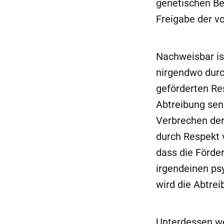
genetischen Be
Freigabe der v
Nachweisbar is
nirgendwo durc
geförderten Res
Abtreibung sen
Verbrechen der
durch Respekt 
dass die Förde
irgendeinen psy
wird die Abtrei
Unterdessen we