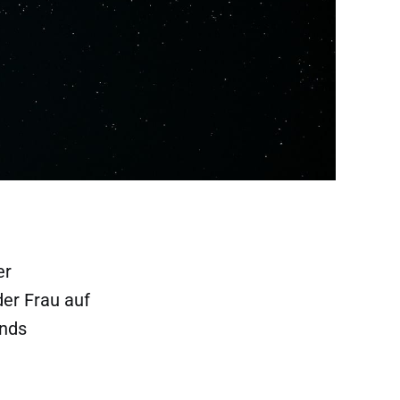
er
der Frau auf
ands