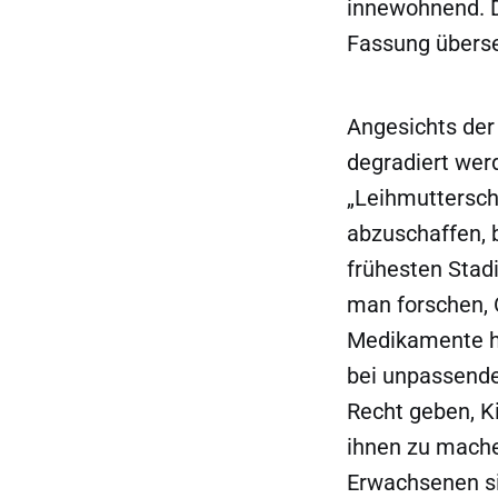
innewohnend. Da
Fassung überset
Angesichts de
degradiert wer
„Leihmuttersch
abzuschaffen, 
frühesten Stadi
man forschen, 
Medikamente he
bei unpassende
Recht geben, Ki
ihnen zu mache
Erwachsenen s