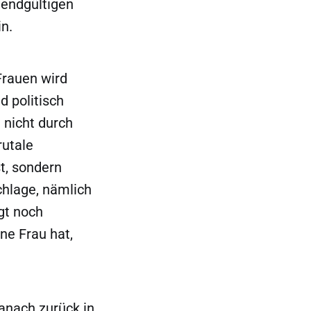
 endgültigen
n.
Frauen wird
d politisch
 nicht durch
rutale
t, sondern
chlage, nämlich
gt noch
ne Frau hat,
anach zurück in