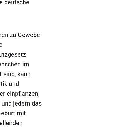
ie deutsche
onen zu Gewebe
e
hutzgesetz
enschen im
t sind, kann
tik und
r einpflanzen,
n und jedem das
Geburt mit
ellenden