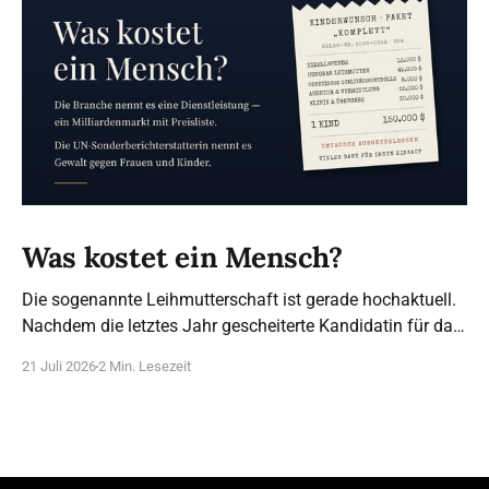
Was kostet ein Mensch?
Die sogenannte Leihmutterschaft ist gerade hochaktuell.
Nachdem die letztes Jahr gescheiterte Kandidatin für das
Bundesverfassungsgericht, Frau Brosius-Gersdorf, sich
21 Juli 2026
2 Min. Lesezeit
für die Legalisierung ausspricht (das bestehende Verbot
sei angeblich nicht mit dem Grundgesetz vereinbar), sind
wir umso dankbarer, dass dieser Posten anders besetzt
wurde. Was steht wirklich hinter diesem Begriff? 21