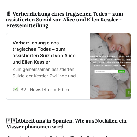
📄 Verherrlichung eines tragischen Todes – zum
assistierten Suizid von Alice und Ellen Kessler -
Pressemitteilung
Verherrlichung eines
tragischen Todes – zum
assistierten Suizid von Alice
und Ellen Kessler
Zum gemeinsamen assistierten
Suizid der Kessler-Zwillinge und
dem medialen Umgang damit
sagte Alexandra Linder,
BVL Newsletter
Editor
Vorsitzende des Bundesverband
Lebensrecht e.V., heute in Berlin:
Zwei Menschen haben vor etwa
einem Jahr entschieden, dass sie
🇪🇸 Abtreibung in Spanien: Wie aus Notfällen ein
das Sterben selbst in die Hand
Massenphänomen wird
nehmen möchten, und sind in die
„Deutsche Gesellschaft für