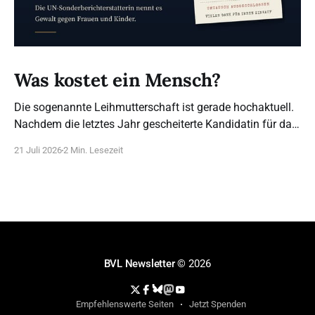
Was kostet ein Mensch?
Die sogenannte Leihmutterschaft ist gerade hochaktuell.
Nachdem die letztes Jahr gescheiterte Kandidatin für das
Bundesverfassungsgericht, Frau Brosius-Gersdorf, sich
21 Juli 2026
2 Min. Lesezeit
für die Legalisierung ausspricht (das bestehende Verbot
sei angeblich nicht mit dem Grundgesetz vereinbar), sind
wir umso dankbarer, dass dieser Posten anders besetzt
wurde. Was steht wirklich hinter diesem Begriff? 21
BVL Newsletter
© 2026
Empfehlenswerte Seiten
Jetzt Spenden