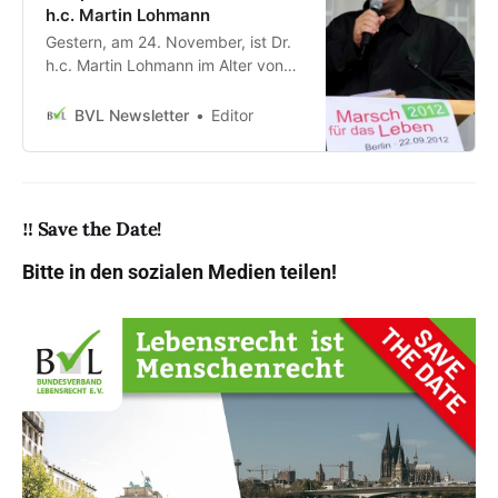
h.c. Martin Lohmann
Gestern, am 24. November, ist Dr.
h.c. Martin Lohmann im Alter von
68 Jahren verstorben. Martin, der
sich sein Leben lang unermüdlich
BVL Newsletter
Editor
für das Lebensrecht eingesetzt
hat, wurde im Oktober 2009 zum
ehrenamtlichen Vorsitzenden des
Bundesverbands Lebensrecht e.V.
‼️ Save the Date!
gewählt und hatte das Amt bis zum
Frühjahr 2017 inne.
Bitte in den sozialen Medien teilen!