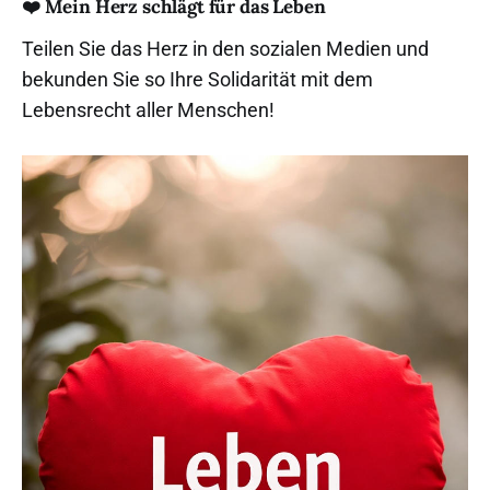
❤️ Mein Herz schlägt für das Leben
Versammlungsfreiheit: Nach den
erfolgreichen
Teilen Sie das Herz in den sozialen Medien und
Eilentscheidungen des Verwaltungs
gerichts Regensburg
bekunden Sie so Ihre Solidarität mit dem
und des Bayerischen
Lebensrecht aller Menschen!
Verwaltungsgerichtshofs hat die
Stadt Regensburg ihre
Beschränkungen für
Gebetsversammlungen vor einer
Abtreibungseinrichtung vollständig
aufgehoben. Nach Angaben des
anwaltlichen Vertreters geschah
dies, weil die Stadt […]