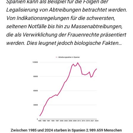
Spanien kann als Beispiel für die Folgen der
Humanes Sterben“
Legalisierung von Abtreibungen betrachtet werden.
Von Indikationsregelungen für die schwersten,
seltenen Notfälle bis hin zu Massenabtreibungen,
die als Verwirklichung der Frauenrechte präsentiert
werden. Dies leugnet jedoch biologische Fakten…
Zwischen 1985 und 2024 starben in Spanien 2.989.659 Menschen 