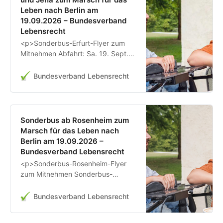
Leben nach Berlin am
19.09.2026 – Bundesverband
Lebensrecht
<p>Sonderbus-Erfurt-Flyer zum
Mitnehmen Abfahrt: Sa. 19. Sept.,
8:00 Uhr morgens Erfurt, Domplatz
gegenüber Landgericht - 8:30 Uhr
Bundesverband Lebensrecht
Weimar, Tankstelle Grebe,
Rudolstädter Str. 19 - 9:00 Uhr
Jena: Endhaltestelle - Jena-
Lobeda-Ost, […]</p>\n
Sonderbus ab Rosenheim zum
Marsch für das Leben nach
Berlin am 19.09.2026 –
Bundesverband Lebensrecht
<p>Sonderbus-Rosenheim-Flyer
zum Mitnehmen Sonderbus-
Rosenheim-Plakat zum Mitnehmen
Abfahrt: Sa. 19. Sept., 3 Uhr
Bundesverband Lebensrecht
morgens an der A8, Rosenheim,
Zustieg in München und Nürnberg,