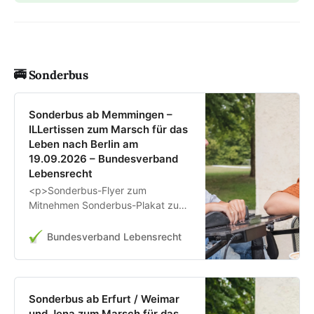
🚎 Sonderbus
Sonderbus ab Memmingen –
ILLertissen zum Marsch für das
Leben nach Berlin am
19.09.2026 – Bundesverband
Lebensrecht
<p>Sonderbus-Flyer zum
Mitnehmen Sonderbus-Plakat zum
Mitnehmen Abfahrt: Sa. 19. Sept.,
um 0.00 Uhr in Memmingen
Bundesverband Lebensrecht
Rückkehr: So. 20. Sept. ca. 11 Uhr
Abfahrt in Berlin Übernachtung:
Hostel am Hauptbahnhof Berlin […]
</p>\n
Sonderbus ab Erfurt / Weimar
und Jena zum Marsch für das