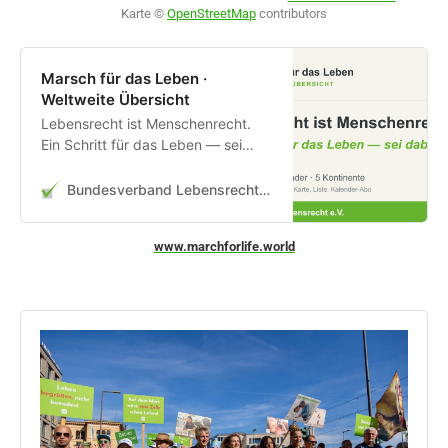
Karte © 
OpenStreetMap
 contributors
Marsch für das Leben ·
Weltweite Übersicht
Lebensrecht ist Menschenrecht.
Ein Schritt für das Leben — sei
dabei! Interaktive Karte aller
Märsche für das Leben weltweit:
Bundesverband Lebensrecht e.V.
57 Märsche, 36 Länder, 5
Kontinente.
www.marchforlife.world