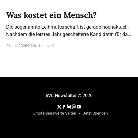
Was kostet ein Mensch?
Die sogenannte Leihmutterschaft ist gerade hochaktuell.
Nachdem die letztes Jahr gescheiterte Kandidatin für das
Bundesverfassungsgericht, Frau Brosius-Gersdorf, sich
21 Juli 2026
2 Min. Lesezeit
für die Legalisierung ausspricht (das bestehende Verbot
sei angeblich nicht mit dem Grundgesetz vereinbar), sind
wir umso dankbarer, dass dieser Posten anders besetzt
wurde. Was steht wirklich hinter diesem Begriff? 21
BVL Newsletter
© 2026
Empfehlenswerte Seiten
Jetzt Spenden