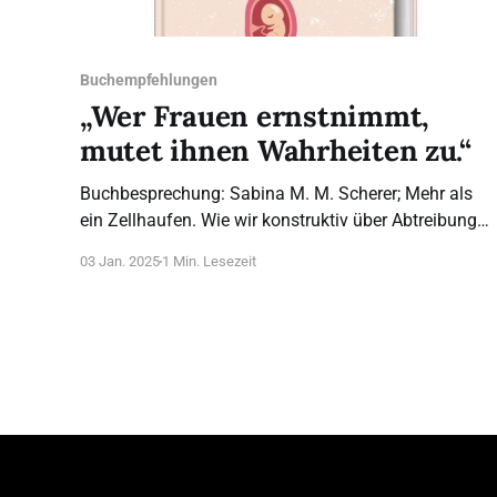
Buchempfehlungen
„Wer Frauen ernstnimmt,
mutet ihnen Wahrheiten zu.“
Buchbesprechung: Sabina M. M. Scherer; Mehr als
ein Zellhaufen. Wie wir konstruktiv über Abtreibung
sprechen können. SCM-Verlag, 20,– EUR. ISBN: 978-
03 Jan. 2025
1 Min. Lesezeit
3-7751-6212-8