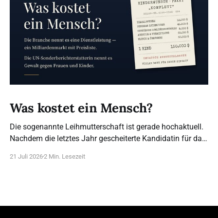
Was kostet ein Mensch?
Die sogenannte Leihmutterschaft ist gerade hochaktuell.
Nachdem die letztes Jahr gescheiterte Kandidatin für das
Bundesverfassungsgericht, Frau Brosius-Gersdorf, sich
21 Juli 2026
2 Min. Lesezeit
für die Legalisierung ausspricht (das bestehende Verbot
sei angeblich nicht mit dem Grundgesetz vereinbar), sind
wir umso dankbarer, dass dieser Posten anders besetzt
wurde. Was steht wirklich hinter diesem Begriff? 21