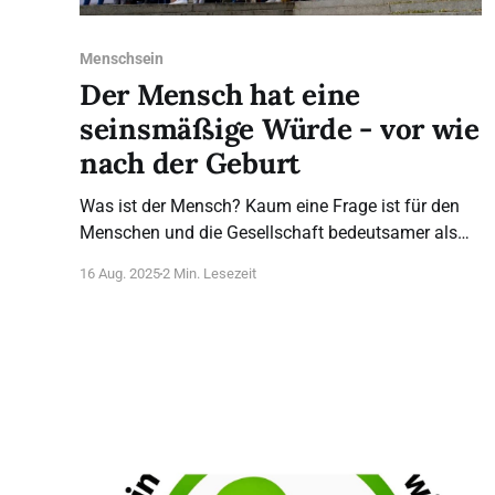
Menschsein
Der Mensch hat eine
seinsmäßige Würde - vor wie
nach der Geburt
Was ist der Mensch? Kaum eine Frage ist für den
Menschen und die Gesellschaft bedeutsamer als
diese Grundfrage. Immanuel Kant und viele andere
16 Aug. 2025
2 Min. Lesezeit
haben sie gestellt. Von der Antwort auf diese Frage
kann das Wohl und Wehe der Gesellschaft und des
einzelnen Menschen abhängen. Auf diese Frage
antwortet Artikel 1