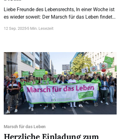
Liebe Freunde des Lebensrechts, In einer Woche ist
es wieder soweit: Der Marsch für das Leben findet
zum 21. Mal in Berlin und zum dritten Mal
12 Sep. 2025
5 Min. Lesezeit
gleichzeitig in Köln statt. Die
Auftaktveranstaltungen beginnen um 13 Uhr auf
dem Neumarkt in Köln und auf dem
Washingtonplatz / Hbf in Berlin. Auf den
Marsch für das Leben
Herzliche Einladung zum