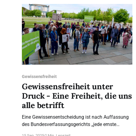
medizinischer Berufe müssen ihrem Gewissen
folgen dürfen – daher fordern
Gewissensfreiheit
Gewissensfreiheit unter
Druck - Eine Freiheit, die uns
alle betrifft
Eine Gewissensentscheidung ist nach Auffassung
des Bundesverfassungsgerichts „jede ernste
sittliche, d. h. an den Kategorien von ‚Gut‘ und
15 Sep. 2025
2 Min. Lesezeit