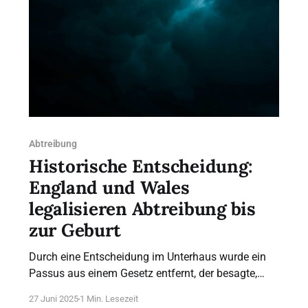
Abtreibung
Historische Entscheidung:
England und Wales
legalisieren Abtreibung bis
zur Geburt
Durch eine Entscheidung im Unterhaus wurde ein
Passus aus einem Gesetz entfernt, der besagte,
dass eine Frau sich für eine Abtreibung jenseits der
27 Juni 2025
1 Min. Lesezeit
Zulässigkeit (aktuell 24. Schwangerschaftswoche)