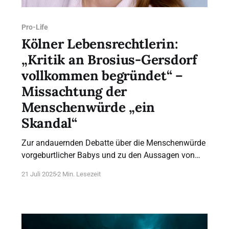
Pro-Life
Kölner Lebensrechtlerin:
„Kritik an Brosius-Gersdorf
vollkommen begründet“ –
Missachtung der
Menschenwürde „ein
Skandal“
Zur andauernden Debatte über die Menschenwürde
vorgeburtlicher Babys und zu den Aussagen von
Prof. Dr. Frauke Brosius-Gersdorf nimmt die
21 Juli 2025
2 Min. Lesezeit
Hauptorganisatorin des Marsches für das Leben in
Köln, Mona Schwaderlapp, Stellung: „Jeder
Mensch hat selbstverständlich das Recht auf Leben
und eine unantastbare Würde – vor und nach der
Geburt. Dass Kandidaten