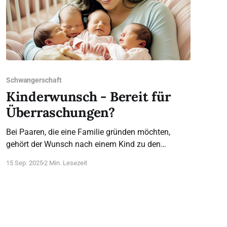
Schwangerschaft
Kinderwunsch - Bereit für
Überraschungen?
Bei Paaren, die eine Familie gründen möchten,
gehört der Wunsch nach einem Kind zu den
natürlichen und notwendigen Wünschen. Vielen ist
15 Sep. 2025
2 Min. Lesezeit
bewusst, dass es sich um einen besonderen
Wunsch handelt: Kinder lassen sich nicht mit einem
Klick im Internet bestellen. Auch perfekte Planung
garantiert keine Wunscherfüllung, schon gar nicht
bestimmte