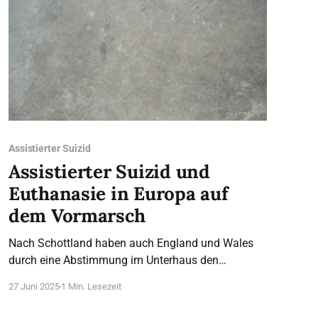
Assistierter Suizid
Assistierter Suizid und
Euthanasie in Europa auf
dem Vormarsch
Nach Schottland haben auch England und Wales
durch eine Abstimmung im Unterhaus den
assistierten Suizid gesetzlich auf den Weg
27 Juni 2025
1 Min. Lesezeit
gebracht. Die „Terminally Ill Adults (End of Life)
Bill“ ist ein Gesetzentwurf der Labour-Abgeordneten