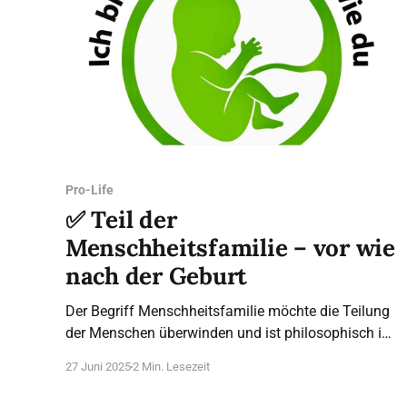
Pro-Life
✅ Teil der
Menschheitsfamilie – vor wie
nach der Geburt
Der Begriff Menschheitsfamilie möchte die Teilung
der Menschen überwinden und ist philosophisch im
gleichen Sein, das alle Menschen miteinander
27 Juni 2025
2 Min. Lesezeit
verbindet, begründet. Dies kommt besonders gut in
der deutschen Sprache zum Ausdruck, da in ihr die