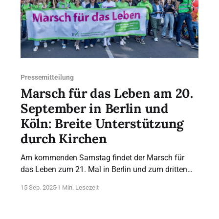
Pressemitteilung
Marsch für das Leben am 20.
September in Berlin und
Köln: Breite Unterstützung
durch Kirchen
Am kommenden Samstag findet der Marsch für
das Leben zum 21. Mal in Berlin und zum dritten
Mal gleichzeitig in Köln statt. Die etwa einstündigen
15 Sep. 2025
1 Min. Lesezeit
Auftaktveranstaltungen beginnen am 20.
September um 13 Uhr auf dem Neumarkt in Köln
und auf dem Washingtonplatz / Hauptbahnhof in