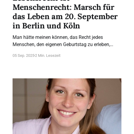
Menschenrecht: Marsch für
das Leben am 20. September
in Berlin und Köln
Man hätte meinen können, das Recht jedes
Menschen, den eigenen Geburtstag zu erleben,
werde in Deutschland mehr und mehr beseitigt.
05 Sep. 2025
2 Min. Lesezeit
Lange Zeit kannte die Debatte um Abtreibung und
verwandte Themen wie assistierten Suizid nur eine
Richtung: mehr „Liberalisierung“ und
„Selbstbestimmung“, zu Lasten derjenigen, die ihre
Rechte nicht immer selbst einfordern