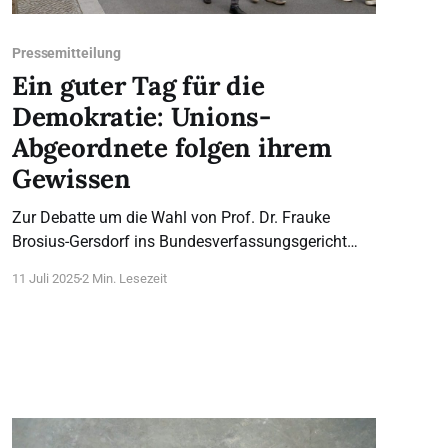
Pressemitteilung
Ein guter Tag für die
Demokratie: Unions-
Abgeordnete folgen ihrem
Gewissen
Zur Debatte um die Wahl von Prof. Dr. Frauke
Brosius-Gersdorf ins Bundesverfassungsgericht
und die heutige Absetzung der Wahl im Bundestag
11 Juli 2025
2 Min. Lesezeit
sagte Alexandra Maria Linder M.A., Vorsitzende
Bundesverband Lebensrecht: Seit Wochen hatten
als erstes Lebensrechtsorganisationen, dann auch
kirchliche Vertreter und gesellschaftspolitische
Verbände sachlich auf die bedenklichen Positionen
von Frau