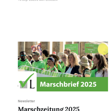
‚Böse‘ orientierte Entscheidung, die der Einzelne in
einer bestimmten Lage als für sich bindend und
unbedingt verpflichtend innerlich erfährt, so dass er
gegen sie nicht ohne ernste Gewissensnot handeln
könnte“. Die Freiheit
Newsletter
Marschzeitung 2025