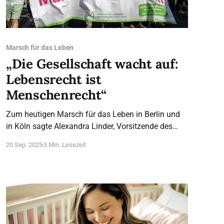
Marsch für das Leben
„Die Gesellschaft wacht auf:
Lebensrecht ist
Menschenrecht“
Zum heutigen Marsch für das Leben in Berlin und
in Köln sagte Alexandra Linder, Vorsitzende des
Bundesverband Lebensrecht: Vom drei Monate
20 Sep. 2025
3 Min. Lesezeit
alten Baby bis zur 89-jährigen Urgroßmutter: Der
21. Marsch für das Leben in Berlin und dritte
Marsch für das Leben in Köln haben eindrucksvoll
gezeigt, dass Lebensrecht ein