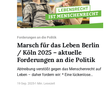
Forderungen an die Politik
Marsch für das Leben Berlin
/ Köln 2025 – aktuelle
Forderungen an die Politik
Abtreibung verstößt gegen das Menschenrecht auf
Leben – daher fordern wir: * Eine lückenlose
Statistik über die Abtreibung sowie die Erforschung
19 Sep. 2025
1 Min. Lesezeit
ihrer Ursachen * Eine Qualitätsprüfung aller Stellen,
die Schwangerschaftskonfliktberatung durchführen
* Eine Politik in dem Bewusstsein, dass das
Menschsein mit der Zeugung beginnt Angehörige