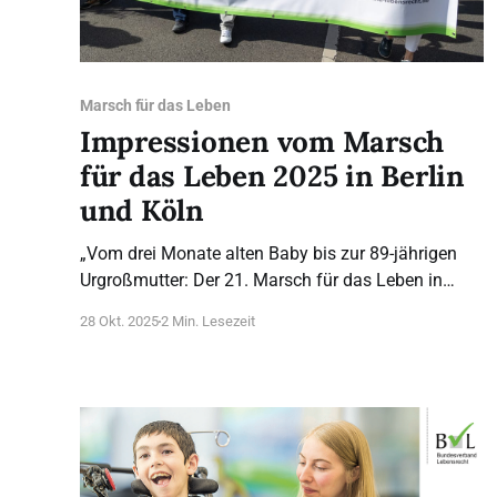
Marsch für das Leben
Impressionen vom Marsch
für das Leben 2025 in Berlin
und Köln
„Vom drei Monate alten Baby bis zur 89-jährigen
Urgroßmutter: Der 21. Marsch für das Leben in
Berlin und dritte Marsch für das Leben in Köln
28 Okt. 2025
2 Min. Lesezeit
haben eindrucksvoll gezeigt, dass Lebensrecht ein
Thema ist, das alle angeht.“ Aus der ganzen Welt
haben sich Menschen auf den Weg gemacht…