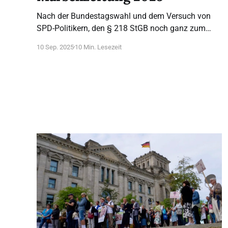
Nach der Bundestagswahl und dem Versuch von
SPD-Politikern, den § 218 StGB noch ganz zum
Schluss der alten Koalition zu Fall zu bringen,
10 Sep. 2025
10 Min. Lesezeit
erhofften wir einen Politikwechsel, auch im Bereich
der „Bioethik“, und konzentrierten uns auf unseren
II. Leben.Würde-Kongress im Mai (aufgrund des
Erfolges, der Nachfrage und des