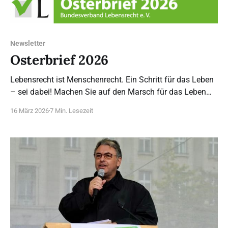
Newsletter
Osterbrief 2026
Lebensrecht ist Menschenrecht. Ein Schritt für das Leben
– sei dabei! Machen Sie auf den Marsch für das Leben
2026 aufmerksam. Die EU-Kommission hat über die
16 März 2026
7 Min. Lesezeit
Europäische Bürgerinitiative My Voice My Choice
entschieden: Es wird keinen Extra-Fonds geben, der
Abtreibung im Ausland finanziert, wenn Frauen im
eigenen Land nicht