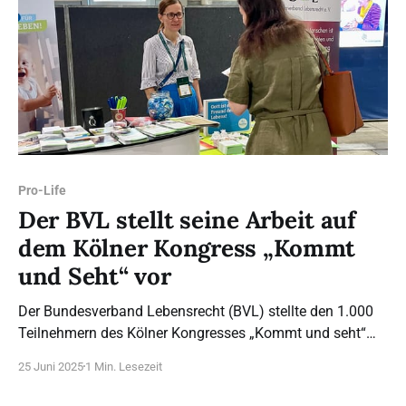
Pro-Life
Der BVL stellt seine Arbeit auf
dem Kölner Kongress „Kommt
und Seht“ vor
Der Bundesverband Lebensrecht (BVL) stellte den 1.000
Teilnehmern des Kölner Kongresses „Kommt und seht“
seine Arbeit mit einem eigenen Stand vor. Seit 2023
25 Juni 2025
1 Min. Lesezeit
veranstaltet der BVL zeitgleich in Köln und Berlin einen
Marsch für das Leben. Hieran nehmen besonders viele