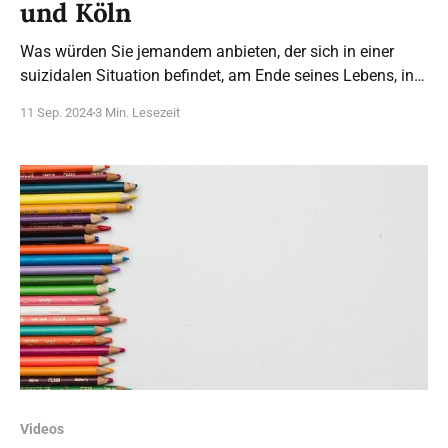
und Köln
Was würden Sie jemandem anbieten, der sich in einer
suizidalen Situation befindet, am Ende seines Lebens, in
einer schweren Krankheit? Die vermeintliche Lösung des
11 Sep. 2024
3 Min. Lesezeit
assistierten Suizids, einer begleiteten Selbsttötung oder
gar die Euthanasie? Oder das, was wir wollen? Mit diesen
Menschen sprechen, die sich meist in einer Situation
befinden, die
Videos